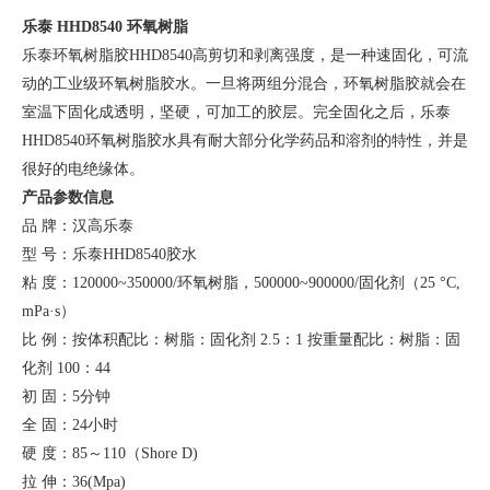
乐泰
HHD8540 环氧树脂
乐泰环氧树脂胶
HHD8540高剪切和剥离强度，是一种速固化，可流
动的工业级环氧树脂胶水。一旦将两组分混合，环氧树脂胶就会在
室温下固化成透明，坚硬，可加工的胶层。完全固化之后，乐泰
HHD8540环氧树脂胶水具有耐大部分化学药品和溶剂的特性，并是
很好的电绝缘体。
产品参数信息
品
牌：汉高乐泰
型
号：乐泰
HHD8540胶水
粘
度：
120000~350000/环氧树脂，500000~900000/固化剂（25 °C,
mPa·s）
比
例：按体积配比：树脂：固化剂
2.5：1 按重量配比：树脂：固
化剂 100：44
初
固：
5分钟
全
固：
24小时
硬
度：
85～110（Shore D)
拉
伸：
36(Mpa)