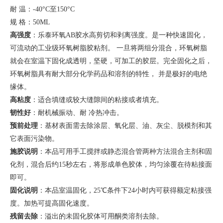
耐
温：
-40°C至150°C
规
格：
50ML
高强度
：乐泰环氧
AB胶水高剪切和剥离强度。是一种快速固化，
可流动的工业级环氧树脂胶粘剂。 一旦将两组分混合，环氧树脂
就会在室温下固化成透明，坚硬，可加工的胶层。完全固化之后，
环氧树脂具有耐大部分化学药品和溶剂的特性， 并是极好的电绝
缘体。
高粘度
：适合填缝或较大缝隙间的粘接或者填充。
韧性好
：耐机械振动、耐
冷热冲击。
预前处理
：基材表面需去除涂层、氧化层、油、灰尘、脱模剂和其
它表面污染物。
施胶说明
：本品可用手工搅拌或静态混合管两种方法混合主剂和固
化剂，混合后约
15秒左右，将形成单色胶体，均匀涂覆在待粘接面
即可。
固化说明
：本品室温固化，
25℃条件下24小时内可获得额定粘接强
度。加热可提高固化速度。
残留去除
：溢出的未固化胶体可用酮类溶剂去除。